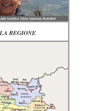
LLA REGIONE
VITICA
RAVINA
OSIJEK
BARANJA
A - SLAVONIA
VUKOVAR
 - POSAVINA
SRIJEM