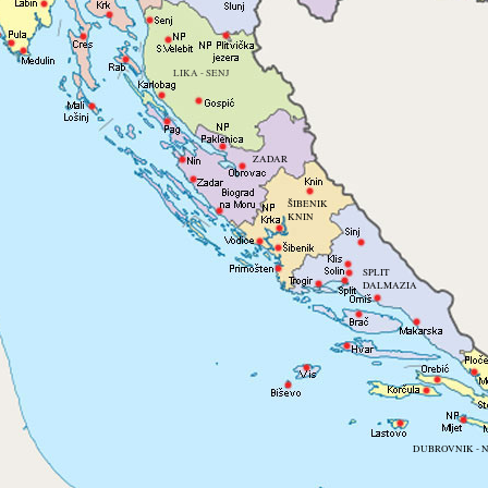
LIKA - SENJ
ZADAR
ŠIBENIK
KNIN
SPLIT
DALMAZIA
DUBROVNIK - 