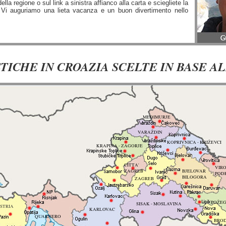
lla regione o sul link a sinistra affianco alla carta e sciegliete la
e. Vi auguriamo una lieta vacanza e un buon divertimento nello
TICHE IN CROAZIA SCELTE IN BASE A
MEĐIMURJE
VARAŽDIN
KOPRIVNICA - KRIŽEVCI
KRAPINA - ZAGORJE
CITTA'
VIRO
ZAGREB
BJELOVAR
POD
BILOGORA
ZAGREB
POŽEG
SISAK - MOSLAVINA
ISTRIA
KARLOVAC
QUARNERO
BROD